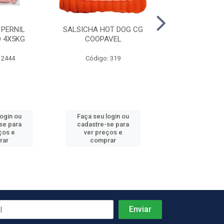
 PERNIL
SALSICHA HOT DOG CG
PRESUNTO C
 4X5KG
COOPAVEL
REZENDE +-
 2444
Código: 319
Código: 4
Produto de peso
login ou
Faça seu login ou
Faça seu log
se para
cadastre-se para
cadastre-se 
ços e
ver preços e
ver preços
rar
comprar
comprar