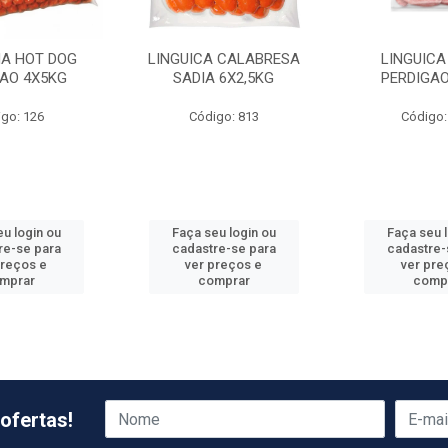
HA HOT DOG
LINGUICA CALABRESA
LINGUICA
GAO 4X5KG
SADIA 6X2,5KG
PERDIGAO
go: 126
Código: 813
Código:
u login ou
Faça seu login ou
Faça seu 
re-se para
cadastre-se para
cadastre-
preços e
ver preços e
ver pre
mprar
comprar
comp
ofertas!