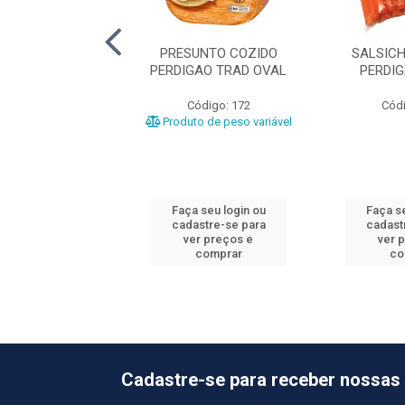
UNTO COZIDO
PRESUNTO COZIDO
SALSIC
NDE +-6,8KG
PERDIGAO TRAD OVAL
PERDI
ódigo: 477
Código: 172
Códi
o de peso variável
Produto de peso variável
 seu login ou
Faça seu login ou
Faça se
astre-se para
cadastre-se para
cadast
er preços e
ver preços e
ver 
comprar
comprar
co
Cadastre-se para receber nossas 