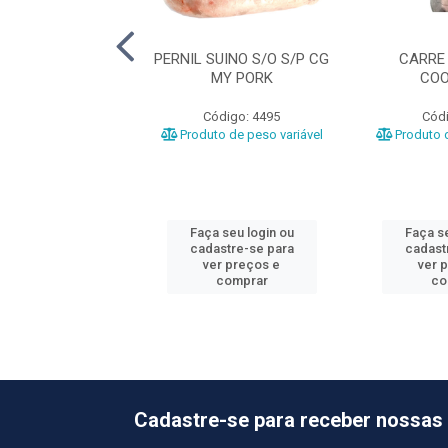
GA CG C/PELE
PERNIL SUINO S/O S/P CG
CARRE
OOPAVEL
MY PORK
COO
ódigo: 753
Código: 4495
Códi
o de peso variável
Produto de peso variável
Produto d
 seu login ou
Faça seu login ou
Faça se
astre-se para
cadastre-se para
cadast
er preços e
ver preços e
ver 
comprar
comprar
co
Cadastre-se para receber nossas 