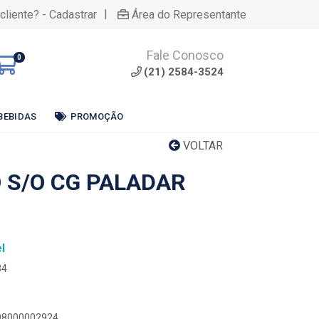
|
cliente? - Cadastrar
Área do Representante
Fale Conosco
0
(21) 2584-3524
BEBIDAS
PROMOÇÃO
VOLTAR
 S/O CG PALADAR
l
34
898000002924