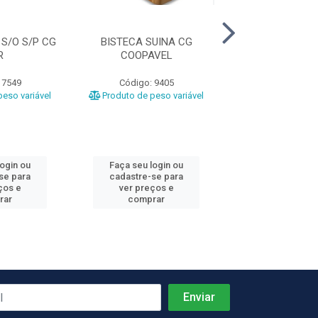
 S/O S/P CG
BISTECA SUINA CG
BARRIGA CG 
R
COOPAVEL
COOPAV
 7549
Código: 9405
Código: 7
eso variável
Produto de peso variável
Produto de peso
login ou
Faça seu login ou
Faça seu log
se para
cadastre-se para
cadastre-se 
ços e
ver preços e
ver preços
rar
comprar
comprar