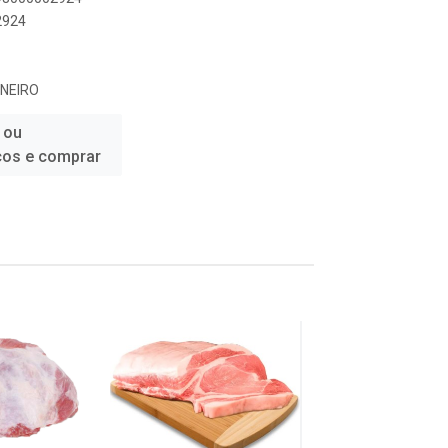
2924
NEIRO
 ou
ços e comprar