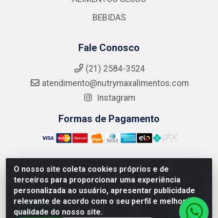
BEBIDAS
Fale Conosco
(21) 2584-3524
atendimento@nutrymaxalimentos.com
Instagram
Formas de Pagamento
O nosso site coleta cookies próprios e de
NUTRY MAX COMÉRCIO DE PRODUTOS ALIMENTICIOS
terceiros para proporcionar uma experiência
LTDA - RUA DO FEIJÃO, 721 PENHA CIRCULAR/RJ -
personalizada ao usuário, apresentar publicidade
CNPJ: 15.796.122/0001-03
relevante de acordo com o seu perfil e melhorar a
qualidade do nosso site.