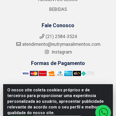
BEBIDAS
Fale Conosco
(21) 2584-3524
atendimento@nutrymaxalimentos.com
Instagram
Formas de Pagamento
O nosso site coleta cookies próprios e de
NUTRY MAX COMÉRCIO DE PRODUTOS ALIMENTICIOS
terceiros para proporcionar uma experiência
LTDA - RUA DO FEIJÃO, 721 PENHA CIRCULAR/RJ -
personalizada ao usuário, apresentar publicidade
CNPJ: 15.796.122/0001-03
relevante de acordo com o seu perfil e melhorar a
qualidade do nosso site.