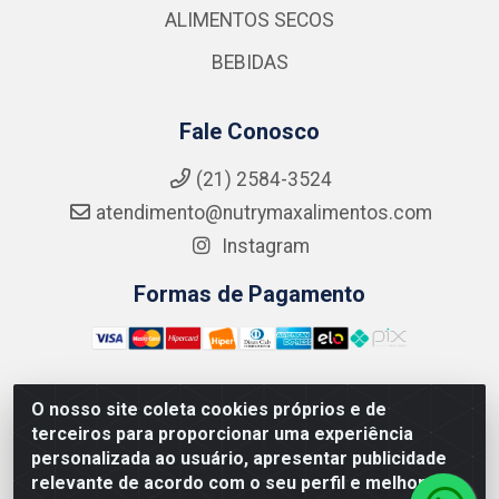
ALIMENTOS SECOS
BEBIDAS
Fale Conosco
(21) 2584-3524
atendimento@nutrymaxalimentos.com
Instagram
Formas de Pagamento
O nosso site coleta cookies próprios e de
NUTRY MAX COMÉRCIO DE PRODUTOS ALIMENTICIOS
terceiros para proporcionar uma experiência
LTDA - RUA DO FEIJÃO, 721 PENHA CIRCULAR/RJ -
personalizada ao usuário, apresentar publicidade
CNPJ: 15.796.122/0001-03
relevante de acordo com o seu perfil e melhorar a