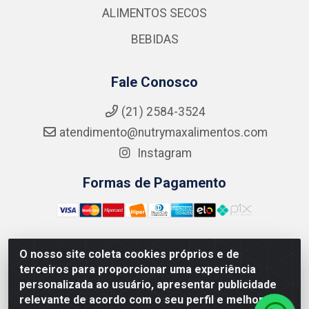
ALIMENTOS SECOS
BEBIDAS
Fale Conosco
(21) 2584-3524
atendimento@nutrymaxalimentos.com
Instagram
Formas de Pagamento
O nosso site coleta cookies próprios e de
NUTRY MAX COMÉRCIO DE PRODUTOS ALIMENTICIOS
terceiros para proporcionar uma experiência
LTDA - RUA DO FEIJÃO, 721 PENHA CIRCULAR/RJ -
personalizada ao usuário, apresentar publicidade
CNPJ: 15.796.122/0001-03
relevante de acordo com o seu perfil e melhorar a