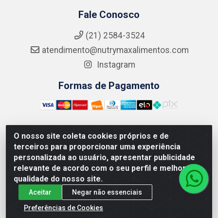
Fale Conosco
(21) 2584-3524
atendimento@nutrymaxalimentos.com
Instagram
Formas de Pagamento
O nosso site coleta cookies próprios e de
NUTRY MAX COMÉRCIO DE PRODUTOS ALIMENTICIOS
terceiros para proporcionar uma experiência
LTDA - RUA DO FEIJÃO, 721 PENHA CIRCULAR/RJ -
personalizada ao usuário, apresentar publicidade
CNPJ: 15.796.122/0001-03
relevante de acordo com o seu perfil e melhorar a
qualidade do nosso site.
Aceitar
Negar não essenciais
Preferências de Cookies