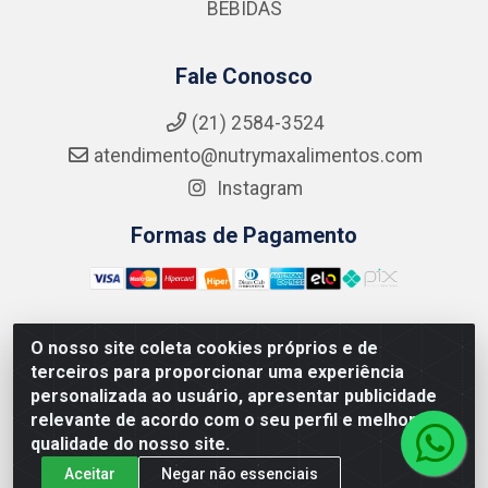
BEBIDAS
Fale Conosco
(21) 2584-3524
atendimento@nutrymaxalimentos.com
Instagram
Formas de Pagamento
O nosso site coleta cookies próprios e de
NUTRY MAX COMÉRCIO DE PRODUTOS ALIMENTICIOS
terceiros para proporcionar uma experiência
LTDA - RUA DO FEIJÃO, 721 PENHA CIRCULAR/RJ -
personalizada ao usuário, apresentar publicidade
CNPJ: 15.796.122/0001-03
relevante de acordo com o seu perfil e melhorar a
qualidade do nosso site.
Aceitar
Negar não essenciais