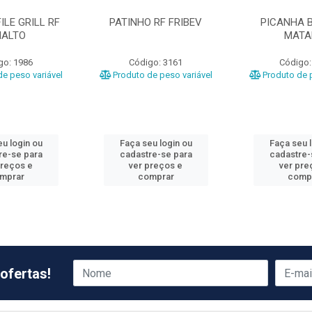
ILE GRILL RF
PATINHO RF FRIBEV
PICANHA B
IALTO
MATA
go: 1986
Código: 3161
Código:
e peso variável
Produto de peso variável
Produto de p
u login ou
Faça seu login ou
Faça seu 
re-se para
cadastre-se para
cadastre-
preços e
ver preços e
ver pre
mprar
comprar
comp
ofertas!