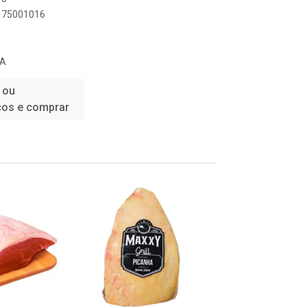
9175001016
DA
 ou
ços e comprar