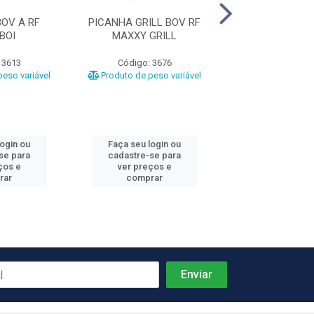
OV A RF
PICANHA GRILL BOV RF
COXAO MOLE RF
BOI
MAXXY GRILL
 3613
Código: 3676
Código: 15
eso variável
Produto de peso variável
Produto de peso
login ou
Faça seu login ou
Faça seu log
se para
cadastre-se para
cadastre-se 
ços e
ver preços e
ver preços
rar
comprar
comprar