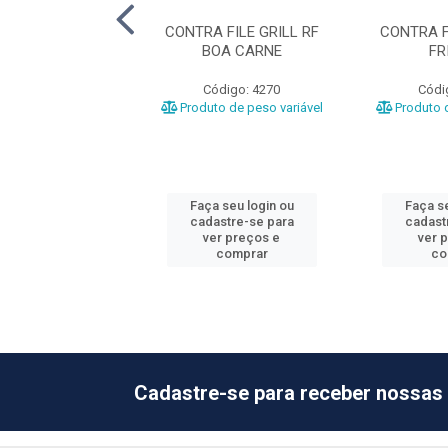
OLE RF FRIVASA
CONTRA FILE GRILL RF
CONTRA F
BOA CARNE
FR
ódigo: 1517
Código: 4270
Códi
o de peso variável
Produto de peso variável
Produto d
 seu login ou
Faça seu login ou
Faça se
astre-se para
cadastre-se para
cadast
er preços e
ver preços e
ver 
comprar
comprar
co
Cadastre-se para receber nossas 