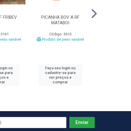
F FRIBEV
PICANHA BOV A RF
PICANHA GRILL
MATABOI
MAXXY GR
 3161
Código: 3613
Código: 36
eso variável
Produto de peso variável
Produto de peso
login ou
Faça seu login ou
Faça seu log
se para
cadastre-se para
cadastre-se 
ços e
ver preços e
ver preços
rar
comprar
comprar