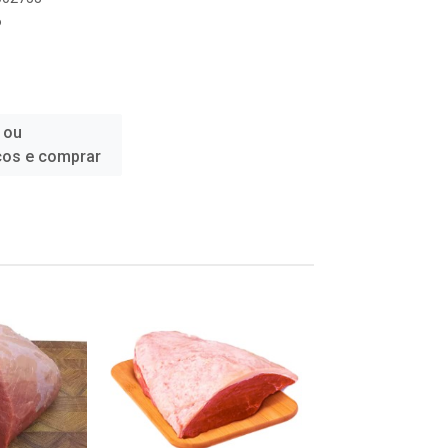
6
 ou
ços e comprar