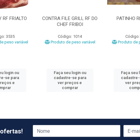
 RF FRIALTO
CONTRA FILE GRILL RF DO
PATINHO R
CHEF FRIBOI
go: 3535
Código: 1014
Código:
e peso variável
Produto de peso variável
Produto de p
u login ou
Faça seu login ou
Faça seu 
re-se para
cadastre-se para
cadastre-
preços e
ver preços e
ver pre
mprar
comprar
comp
ofertas!