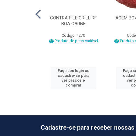
A GRILL BOV RF
CONTRA FILE GRILL RF
ACEM BOV
XXY GRILL
BOA CARNE
ódigo: 3676
Código: 4270
Códi
o de peso variável
Produto de peso variável
Produto d
 seu login ou
Faça seu login ou
Faça se
astre-se para
cadastre-se para
cadast
er preços e
ver preços e
ver 
comprar
comprar
co
Cadastre-se para receber nossas 