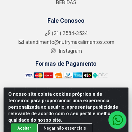
BEBIDAS
Fale Conosco
(21) 2584-3524
atendimento@nutrymaxalimentos.com
Instagram
Formas de Pagamento
O nosso site coleta cookies próprios e de
NUTRY MAX COMÉRCIO DE PRODUTOS ALIMENTICIOS
terceiros para proporcionar uma experiência
LTDA - RUA DO FEIJÃO, 721 PENHA CIRCULAR/RJ -
personalizada ao usuário, apresentar publicidade
CNPJ: 15.796.122/0001-03
relevante de acordo com o seu perfil e melhorar a
qualidade do nosso site.
Aceitar
Negar não essenciais