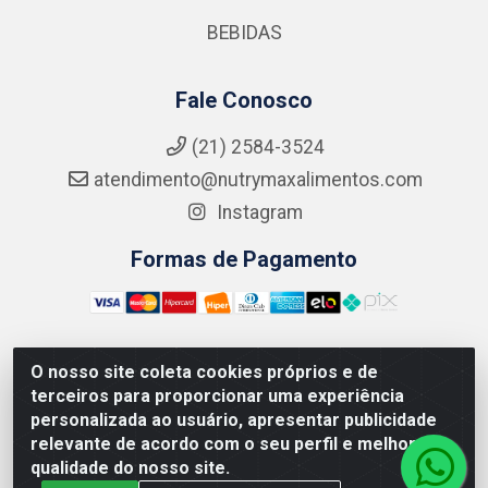
BEBIDAS
Fale Conosco
(21) 2584-3524
atendimento@nutrymaxalimentos.com
Instagram
Formas de Pagamento
O nosso site coleta cookies próprios e de
NUTRY MAX COMÉRCIO DE PRODUTOS ALIMENTICIOS
terceiros para proporcionar uma experiência
LTDA - RUA DO FEIJÃO, 721 PENHA CIRCULAR/RJ -
personalizada ao usuário, apresentar publicidade
CNPJ: 15.796.122/0001-03
relevante de acordo com o seu perfil e melhorar a
qualidade do nosso site.