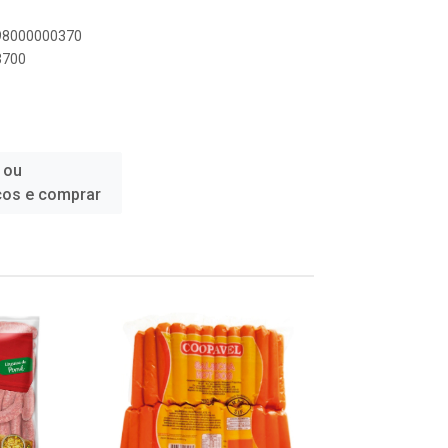
898000000370
3700
 ou
ços e comprar