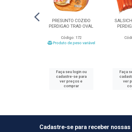
UNTO COZIDO
PRESUNTO COZIDO
SALSIC
NDE +-6,8KG
PERDIGAO TRAD OVAL
PERDI
ódigo: 477
Código: 172
Códi
o de peso variável
Produto de peso variável
 seu login ou
Faça seu login ou
Faça se
astre-se para
cadastre-se para
cadast
er preços e
ver preços e
ver 
comprar
comprar
co
Cadastre-se para receber nossas 