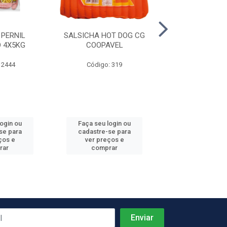
 PERNIL
SALSICHA HOT DOG CG
PRESUNTO C
 4X5KG
COOPAVEL
REZENDE +-
 2444
Código: 319
Código: 4
Produto de peso
login ou
Faça seu login ou
Faça seu log
se para
cadastre-se para
cadastre-se 
ços e
ver preços e
ver preços
rar
comprar
comprar