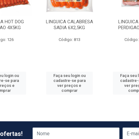
HA HOT DOG
LINGUICA CALABRESA
LINGUICA
GAO 4X5KG
SADIA 6X2,5KG
PERDIGAO
go: 126
Código: 813
Código:
u login ou
Faça seu login ou
Faça seu 
re-se para
cadastre-se para
cadastre-
preços e
ver preços e
ver pre
mprar
comprar
comp
ofertas!