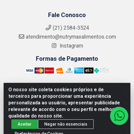
Fale Conosco
(21) 2584-3524
atendimento@nutrymaxalimentos.com
Instagram
Formas de Pagamento
O nosso site coleta cookies próprios e de
NUTRY MAX COMÉRCIO DE PRODUTOS ALIMENTICIOS
terceiros para proporcionar uma experiência
LTDA - RUA DO FEIJÃO, 721 PENHA CIRCULAR/RJ -
personalizada ao usuário, apresentar publicidade
CNPJ: 15.796.122/0001-03
relevante de acordo com o seu perfil e melhorar a
qualidade do nosso site.
Aceitar
Negar não essenciais
Preferências de Cookies