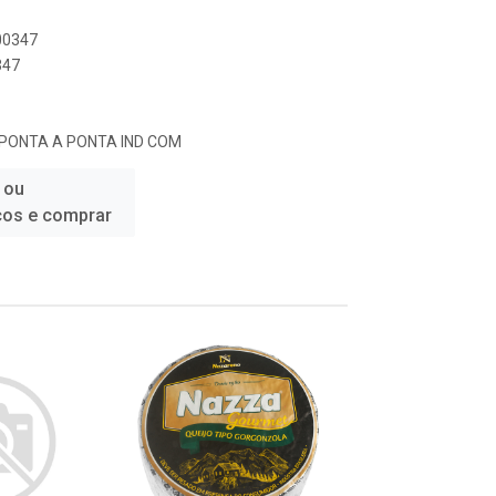
000347
347
E PONTA A PONTA IND COM
 ou
ços e comprar