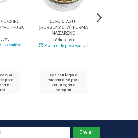
P C/OREG
QUEIJO AZUL
QUEIJO CO
4PC +-0,3K
(GORGONZOLA) FORMA
NAZARENO PC
NAZARENO
 3795
Código: 6
Código: 391
eso variável
Produto de peso
Produto de peso variável
login ou
Faça seu login ou
Faça seu log
se para
cadastre-se para
cadastre-se 
ços e
ver preços e
ver preços
rar
comprar
comprar