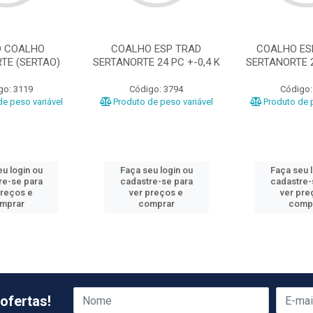
O COALHO
COALHO ESP TRAD
COALHO ES
TE (SERTAO)
SERTANORTE 24 PC +-0,4 K
SERTANORTE 2
go: 3119
Código: 3794
Código:
e peso variável
Produto de peso variável
Produto de p
u login ou
Faça seu login ou
Faça seu 
re-se para
cadastre-se para
cadastre-
preços e
ver preços e
ver pre
mprar
comprar
comp
ofertas!