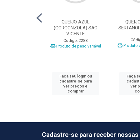
IJO COALHO
QUEIJO AZUL
QUEIJ
ENO PC+- 4KG
(GORGONZOLA) SAO
SERTANOR
VICENTE
ódigo: 658
Códi
Código: 2288
o de peso variável
Produto d
Produto de peso variável
 seu login ou
Faça seu login ou
Faça se
astre-se para
cadastre-se para
cadast
er preços e
ver preços e
ver 
comprar
comprar
co
Cadastre-se para receber nossas 