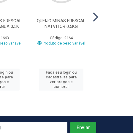
S FRESCAL
QUEIJO MINAS FRESCAL
QUEIJO MINAS 
GUA 0,5K
NATVITOR 0,5KG
PC +- 50
 1663
Código: 2164
Código: 9
eso variável
Produto de peso variável
Produto de peso
login ou
Faça seu login ou
Faça seu log
se para
cadastre-se para
cadastre-se 
ços e
ver preços e
ver preços
rar
comprar
comprar