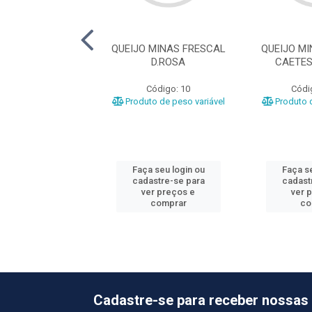
MINAS NATVITOR
QUEIJO MINAS FRESCAL
QUEIJO M
 +- 500KG
D.ROSA
CAETES
ódigo: 915
Código: 10
Códi
o de peso variável
Produto de peso variável
Produto d
 seu login ou
Faça seu login ou
Faça se
astre-se para
cadastre-se para
cadast
er preços e
ver preços e
ver 
comprar
comprar
co
Cadastre-se para receber nossas 