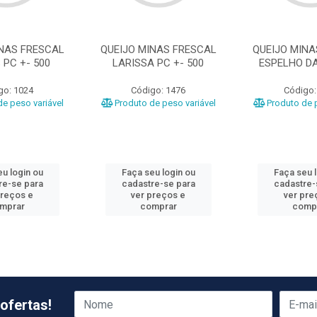
INAS FRESCAL
QUEIJO MINAS FRESCAL
QUEIJO MINA
 PC +- 500
LARISSA PC +- 500
ESPELHO DA
go: 1024
Código: 1476
Código:
e peso variável
Produto de peso variável
Produto de p
u login ou
Faça seu login ou
Faça seu 
re-se para
cadastre-se para
cadastre-
preços e
ver preços e
ver pre
mprar
comprar
comp
ofertas!