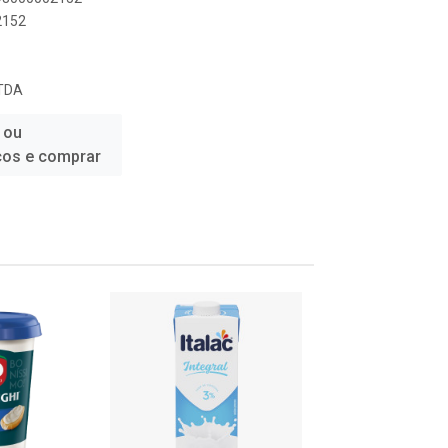
2152
LTDA
 ou
ços e comprar