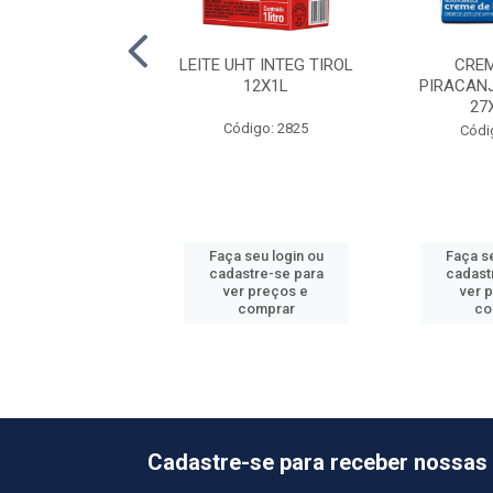
JO MUSSARELA
LEITE UHT INTEG TIROL
CREM
AL 6PC +-4KG
12X1L
PIRACAN
27
ódigo: 709
Código: 2825
Códi
o de peso variável
 seu login ou
Faça seu login ou
Faça se
astre-se para
cadastre-se para
cadast
er preços e
ver preços e
ver 
comprar
comprar
co
Cadastre-se para receber nossas 