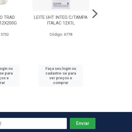
O TRAD
LEITE UHT INTEG C/TAMPA
QUEIJO MUSS
12X200G
ITALAC 12X1L
LITORAL 6PC
 5732
Código: 6778
Código: 7
Produto de peso
login ou
Faça seu login ou
Faça seu log
se para
cadastre-se para
cadastre-se 
ços e
ver preços e
ver preços
rar
comprar
comprar