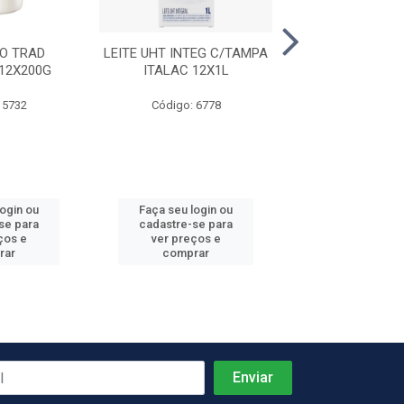
O TRAD
LEITE UHT INTEG C/TAMPA
QUEIJO MUSS
12X200G
ITALAC 12X1L
LITORAL 6PC
 5732
Código: 6778
Código: 7
Produto de peso
login ou
Faça seu login ou
Faça seu log
se para
cadastre-se para
cadastre-se 
ços e
ver preços e
ver preços
rar
comprar
comprar