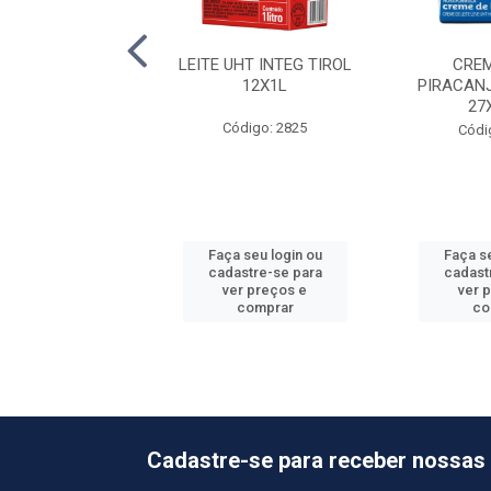
JO MUSSARELA
LEITE UHT INTEG TIROL
CREM
AL 6PC +-4KG
12X1L
PIRACAN
27
ódigo: 709
Código: 2825
Códi
o de peso variável
 seu login ou
Faça seu login ou
Faça se
astre-se para
cadastre-se para
cadast
er preços e
ver preços e
ver 
comprar
comprar
co
Cadastre-se para receber nossas 