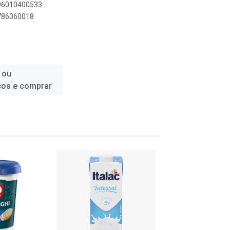
896010400533
4786060018
 ou
ços e comprar