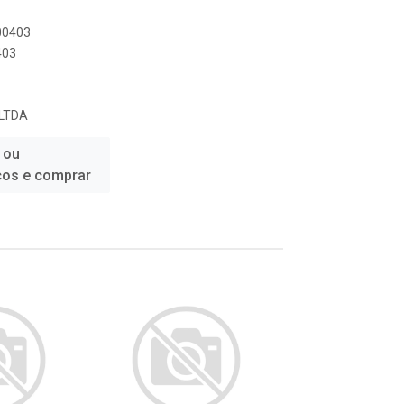
000403
403
LTDA
 ou
ços e comprar