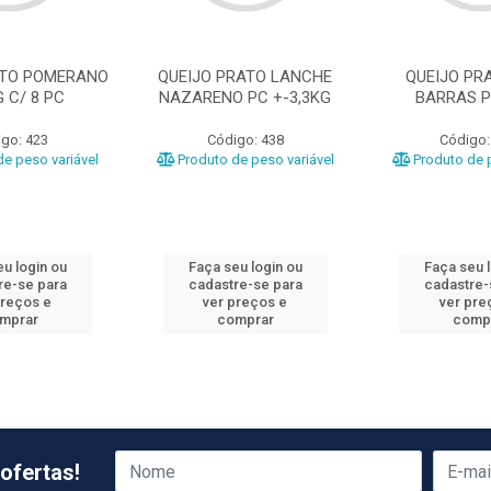
ATO POMERANO
QUEIJO PRATO LANCHE
QUEIJO PR
G C/ 8 PC
NAZARENO PC +-3,3KG
BARRAS P
go: 423
Código: 438
Código:
e peso variável
Produto de peso variável
Produto de p
u login ou
Faça seu login ou
Faça seu 
re-se para
cadastre-se para
cadastre-
preços e
ver preços e
ver pre
mprar
comprar
comp
ofertas!