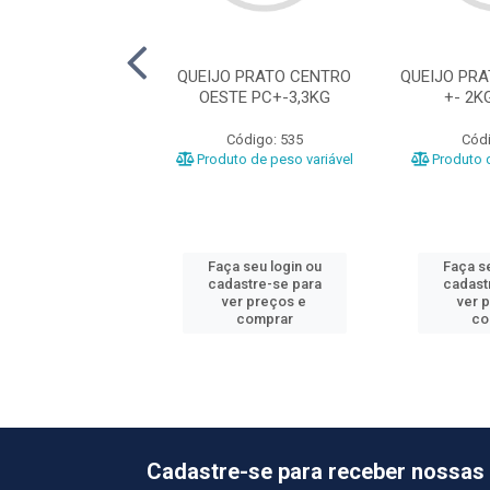
PRATO PRIMEIRO
QUEIJO PRATO CENTRO
QUEIJO PR
OESTE PC+-3,3KG
+- 2K
ódigo: 511
Código: 535
Códi
o de peso variável
Produto de peso variável
Produto d
 seu login ou
Faça seu login ou
Faça se
astre-se para
cadastre-se para
cadast
er preços e
ver preços e
ver 
comprar
comprar
co
Cadastre-se para receber nossas 