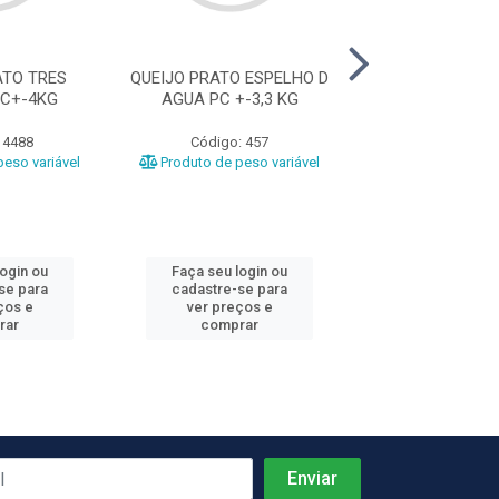
ATO TRES
QUEIJO PRATO ESPELHO D
QUEIJO PRATO 
C+-4KG
AGUA PC +-3,3 KG
 4488
Código: 457
Código: 5
eso variável
Produto de peso variável
Produto de peso
login ou
Faça seu login ou
Faça seu log
se para
cadastre-se para
cadastre-se 
ços e
ver preços e
ver preços
rar
comprar
comprar