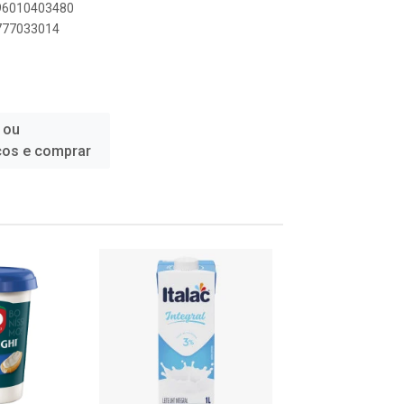
896010403480
4777033014
 ou
ços e comprar