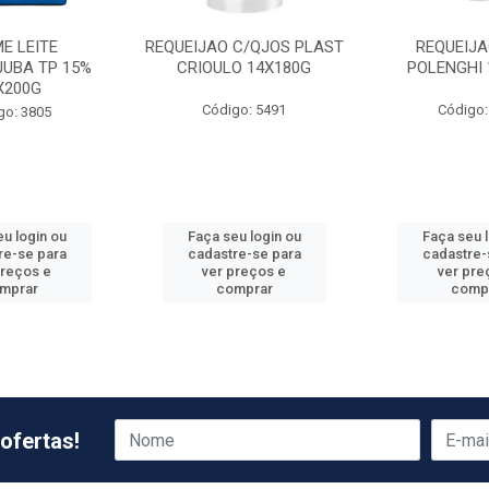
E LEITE
REQUEIJAO C/QJOS PLAST
REQUEIJA
JUBA TP 15%
CRIOULO 14X180G
POLENGHI 
X200G
Código: 5491
Código:
go: 3805
u login ou
Faça seu login ou
Faça seu 
re-se para
cadastre-se para
cadastre-
preços e
ver preços e
ver pre
mprar
comprar
comp
ofertas!