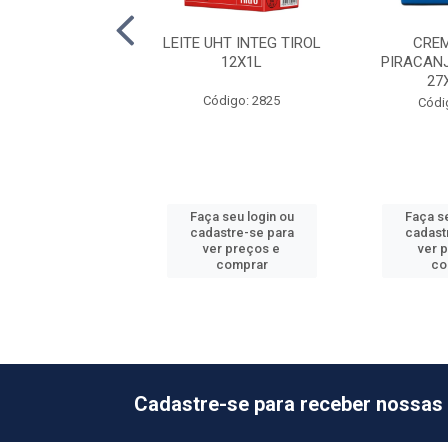
JO MUSSARELA
LEITE UHT INTEG TIROL
CREM
AL 6PC +-4KG
12X1L
PIRACAN
27
ódigo: 709
Código: 2825
Códi
o de peso variável
 seu login ou
Faça seu login ou
Faça se
astre-se para
cadastre-se para
cadast
er preços e
ver preços e
ver 
comprar
comprar
co
Cadastre-se para receber nossas 