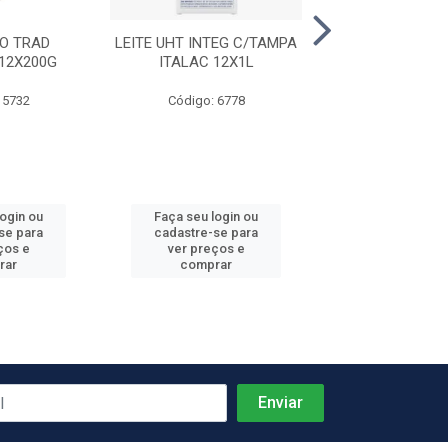
O TRAD
LEITE UHT INTEG C/TAMPA
QUEIJO MUSS
12X200G
ITALAC 12X1L
LITORAL 6PC
 5732
Código: 6778
Código: 7
Produto de peso
login ou
Faça seu login ou
Faça seu log
se para
cadastre-se para
cadastre-se 
ços e
ver preços e
ver preços
rar
comprar
comprar