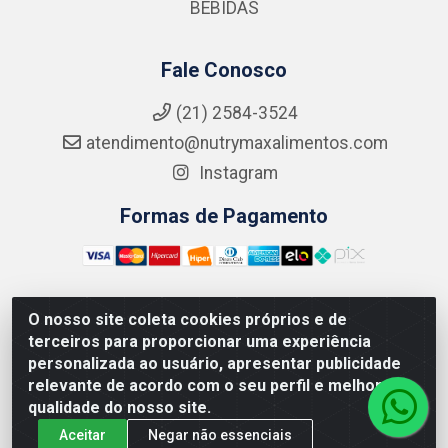
BEBIDAS
Fale Conosco
(21) 2584-3524
atendimento@nutrymaxalimentos.com
Instagram
Formas de Pagamento
O nosso site coleta cookies próprios e de
NUTRY MAX COMÉRCIO DE PRODUTOS ALIMENTICIOS
terceiros para proporcionar uma experiência
LTDA - RUA DO FEIJÃO, 721 PENHA CIRCULAR/RJ -
personalizada ao usuário, apresentar publicidade
CNPJ: 15.796.122/0001-03
relevante de acordo com o seu perfil e melhorar a
qualidade do nosso site.
Aceitar
Negar não essenciais