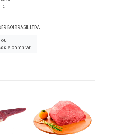
815
DER BOI BRASIL LTDA
 ou
ços e comprar