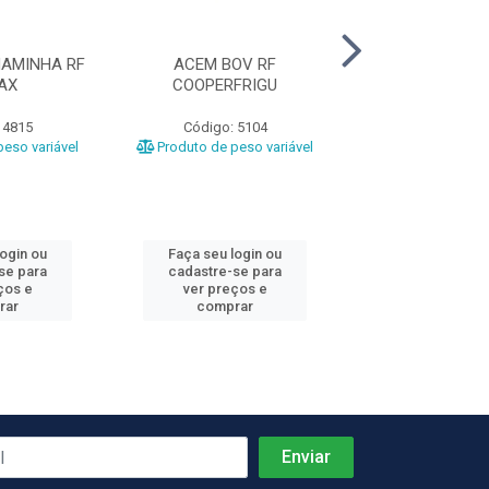
AMINHA RF
ACEM BOV RF
COSTELA BOV
AX
COOPERFRIGU
GRILL CG A
 4815
Código: 5104
Código: 1
eso variável
Produto de peso variável
Produto de peso
login ou
Faça seu login ou
Faça seu log
se para
cadastre-se para
cadastre-se 
ços e
ver preços e
ver preços
rar
comprar
comprar