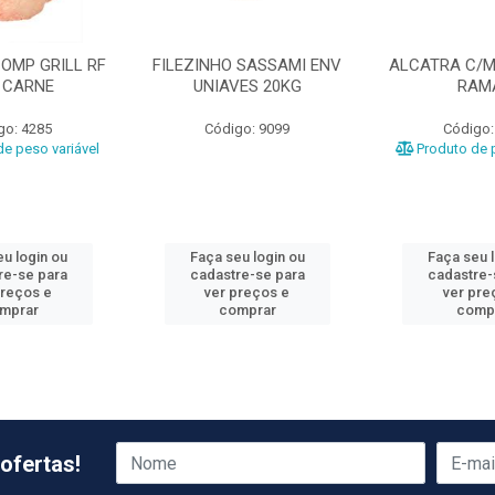
OMP GRILL RF
FILEZINHO SASSAMI ENV
ALCATRA C/M
 CARNE
UNIAVES 20KG
RAM
go: 4285
Código: 9099
Código:
e peso variável
Produto de p
u login ou
Faça seu login ou
Faça seu 
re-se para
cadastre-se para
cadastre-
preços e
ver preços e
ver pre
mprar
comprar
comp
ofertas!