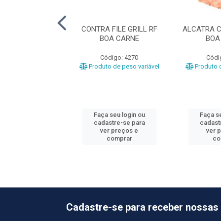
LA BOV MINGA
CONTRA FILE GRILL RF
ALCATRA C
LL CG ASTRA
BOA CARNE
BOA
ódigo: 107
Código: 4270
Códi
o de peso variável
Produto de peso variável
Produto d
 seu login ou
Faça seu login ou
Faça se
astre-se para
cadastre-se para
cadast
er preços e
ver preços e
ver 
comprar
comprar
co
Cadastre-se para receber nossas 