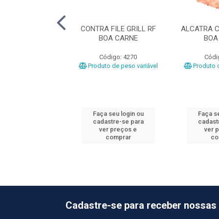
EM BOV RF
CONTRA FILE GRILL RF
ALCATRA C
OPERFRIGU
BOA CARNE
BOA
ódigo: 5104
Código: 4270
Códi
o de peso variável
Produto de peso variável
Produto d
 seu login ou
Faça seu login ou
Faça se
astre-se para
cadastre-se para
cadast
er preços e
ver preços e
ver 
comprar
comprar
co
Cadastre-se para receber nossas 