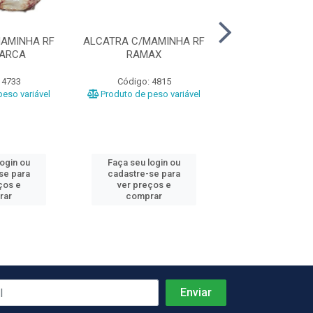
AMINHA RF
ALCATRA C/MAMINHA RF
ACEM BOV
MARCA
RAMAX
COOPERFR
 4733
Código: 4815
Código: 51
eso variável
Produto de peso variável
Produto de peso
login ou
Faça seu login ou
Faça seu log
se para
cadastre-se para
cadastre-se 
ços e
ver preços e
ver preços
rar
comprar
comprar