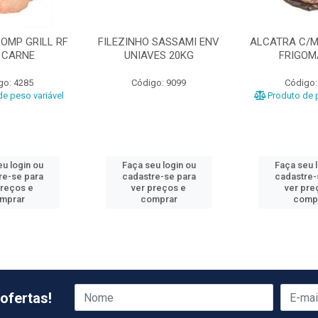
OMP GRILL RF
FILEZINHO SASSAMI ENV
ALCATRA C/M
 CARNE
UNIAVES 20KG
FRIGO
go: 4285
Código: 9099
Código:
e peso variável
Produto de p
u login ou
Faça seu login ou
Faça seu 
re-se para
cadastre-se para
cadastre-
preços e
ver preços e
ver pre
mprar
comprar
comp
ofertas!