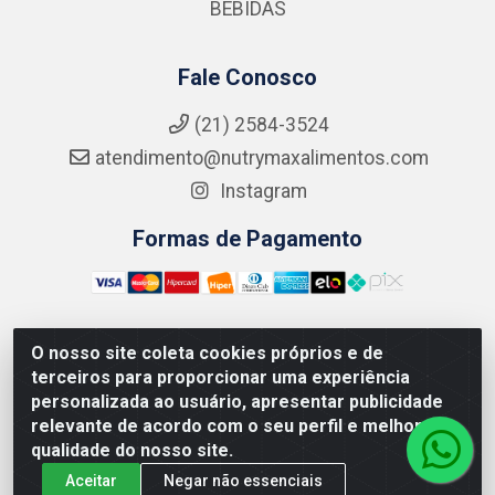
BEBIDAS
Fale Conosco
(21) 2584-3524
atendimento@nutrymaxalimentos.com
Instagram
Formas de Pagamento
O nosso site coleta cookies próprios e de
NUTRY MAX COMÉRCIO DE PRODUTOS ALIMENTICIOS
terceiros para proporcionar uma experiência
LTDA - RUA DO FEIJÃO, 721 PENHA CIRCULAR/RJ -
personalizada ao usuário, apresentar publicidade
CNPJ: 15.796.122/0001-03
relevante de acordo com o seu perfil e melhorar a
qualidade do nosso site.
Aceitar
Negar não essenciais