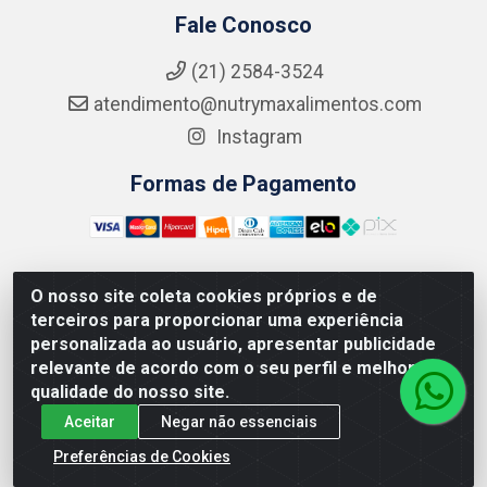
Fale Conosco
(21) 2584-3524
atendimento@nutrymaxalimentos.com
Instagram
Formas de Pagamento
O nosso site coleta cookies próprios e de
NUTRY MAX COMÉRCIO DE PRODUTOS ALIMENTICIOS
terceiros para proporcionar uma experiência
LTDA - RUA DO FEIJÃO, 721 PENHA CIRCULAR/RJ -
personalizada ao usuário, apresentar publicidade
CNPJ: 15.796.122/0001-03
relevante de acordo com o seu perfil e melhorar a
qualidade do nosso site.
Aceitar
Negar não essenciais
Preferências de Cookies