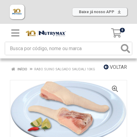
Baixe já nosso APP
0
VOLTAR
INÍCIO
RABO SUINO SALGADO SAUDALI 10KG