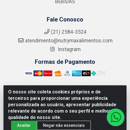
BEBIDAS
Fale Conosco
(21) 2584-3524
atendimento@nutrymaxalimentos.com
Instagram
Formas de Pagamento
O nosso site coleta cookies próprios e de
NUTRY MAX COMÉRCIO DE PRODUTOS ALIMENTICIOS
terceiros para proporcionar uma experiência
LTDA - RUA DO FEIJÃO, 721 PENHA CIRCULAR/RJ -
personalizada ao usuário, apresentar publicidade
CNPJ: 15.796.122/0001-03
relevante de acordo com o seu perfil e melhorar a
qualidade do nosso site.
Aceitar
Negar não essenciais