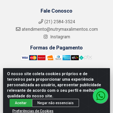
Fale Conosco
(21) 2584-3524
atendimento@nutrymaxalimentos.com
Instagram
Formas de Pagamento
O nosso site coleta cookies próprios e de
NUTRY MAX COMÉRCIO DE PRODUTOS ALIMENTICIOS
terceiros para proporcionar uma experiência
LTDA - RUA DO FEIJÃO, 721 PENHA CIRCULAR/RJ -
personalizada ao usuário, apresentar publicidade
CNPJ: 15.796.122/0001-03
relevante de acordo com o seu perfil e melhorar a
qualidade do nosso site.
Aceitar
Negar não essenciais
Preferências de Cookies