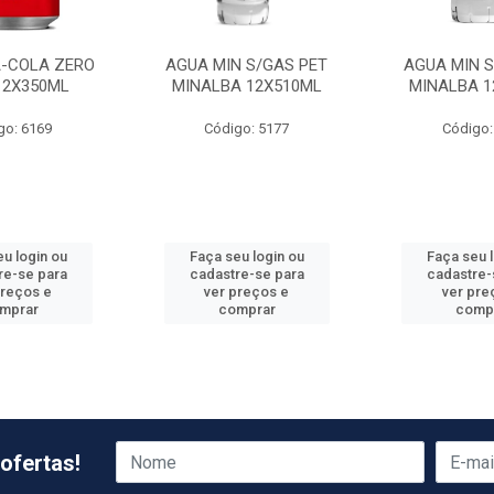
A-COLA ZERO
AGUA MIN S/GAS PET
AGUA MIN S
12X350ML
MINALBA 12X510ML
MINALBA 1
go: 6169
Código: 5177
Código:
u login ou
Faça seu login ou
Faça seu 
re-se para
cadastre-se para
cadastre-
preços e
ver preços e
ver pre
mprar
comprar
comp
ofertas!