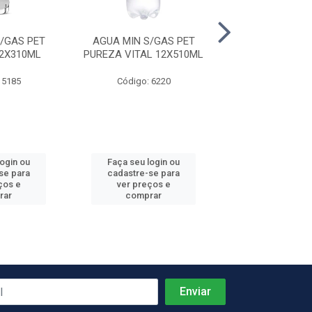
/GAS PET
AGUA MIN S/GAS PET
AGUA MIN C/G
2X310ML
PUREZA VITAL 12X510ML
MINALBA 12X
 5185
Código: 6220
Código: 51
login ou
Faça seu login ou
Faça seu log
se para
cadastre-se para
cadastre-se 
ços e
ver preços e
ver preços
rar
comprar
comprar