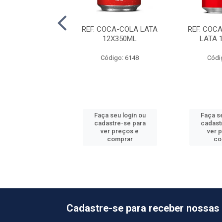
MIN C/GAS PET
REF. COCA-COLA LATA
REF. COC
LBA 12X310ML
12X350ML
LATA 
ódigo: 5176
Código: 6148
Códi
 seu login ou
Faça seu login ou
Faça se
astre-se para
cadastre-se para
cadast
er preços e
ver preços e
ver 
comprar
comprar
co
Cadastre-se para receber nossas 