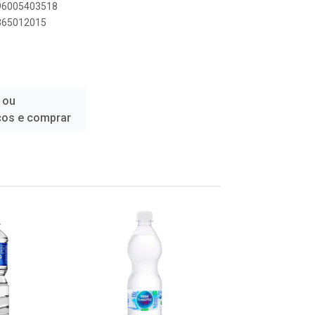
896005403518
5365012015
 ou
ços e comprar