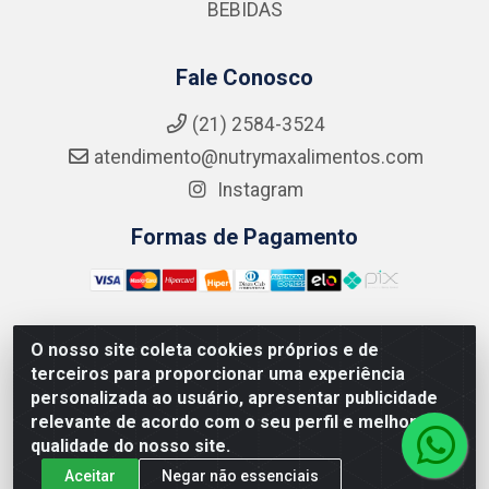
BEBIDAS
Fale Conosco
(21) 2584-3524
atendimento@nutrymaxalimentos.com
Instagram
Formas de Pagamento
O nosso site coleta cookies próprios e de
NUTRY MAX COMÉRCIO DE PRODUTOS ALIMENTICIOS
terceiros para proporcionar uma experiência
LTDA - RUA DO FEIJÃO, 721 PENHA CIRCULAR/RJ -
personalizada ao usuário, apresentar publicidade
CNPJ: 15.796.122/0001-03
relevante de acordo com o seu perfil e melhorar a
qualidade do nosso site.
Aceitar
Negar não essenciais