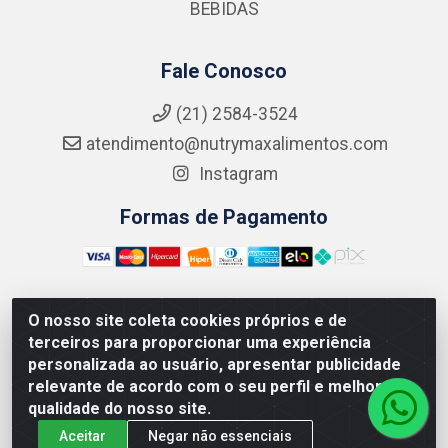
BEBIDAS
Fale Conosco
(21) 2584-3524
atendimento@nutrymaxalimentos.com
Instagram
Formas de Pagamento
O nosso site coleta cookies próprios e de
NUTRY MAX COMÉRCIO DE PRODUTOS ALIMENTICIOS
terceiros para proporcionar uma experiência
LTDA - RUA DO FEIJÃO, 721 PENHA CIRCULAR/RJ -
personalizada ao usuário, apresentar publicidade
CNPJ: 15.796.122/0001-03
relevante de acordo com o seu perfil e melhorar a
qualidade do nosso site.
Aceitar
Negar não essenciais