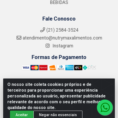
BEBIDAS
Fale Conosco
(21) 2584-3524
atendimento@nutrymaxalimentos.com
Instagram
Formas de Pagamento
O nosso site coleta cookies próprios e de
NUTRY MAX COMÉRCIO DE PRODUTOS ALIMENTICIOS
terceiros para proporcionar uma experiência
LTDA - RUA DO FEIJÃO, 721 PENHA CIRCULAR/RJ -
personalizada ao usuário, apresentar publicidade
CNPJ: 15.796.122/0001-03
relevante de acordo com o seu perfil e melhorar a
qualidade do nosso site.
Aceitar
Negar não essenciais