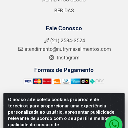
BEBIDAS
Fale Conosco
(21) 2584-3524
atendimento@nutrymaxalimentos.com
Instagram
Formas de Pagamento
O nosso site coleta cookies próprios e de
NUTRY MAX COMÉRCIO DE PRODUTOS ALIMENTICIOS
terceiros para proporcionar uma experiência
LTDA - RUA DO FEIJÃO, 721 PENHA CIRCULAR/RJ -
personalizada ao usuário, apresentar publicidade
CNPJ: 15.796.122/0001-03
relevante de acordo com o seu perfil e melhorar a
qualidade do nosso site.