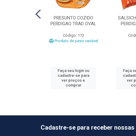
UNTO COZIDO
PRESUNTO COZIDO
SALSIC
NDE +-6,8KG
PERDIGAO TRAD OVAL
PERDI
ódigo: 477
Código: 172
Códi
o de peso variável
Produto de peso variável
 seu login ou
Faça seu login ou
Faça se
astre-se para
cadastre-se para
cadast
er preços e
ver preços e
ver 
comprar
comprar
co
Cadastre-se para receber nossas 