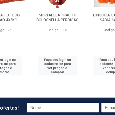
HA HOT DOG
MORTADELA TRAD TP
LINGUICA C
GAO 4X5KG
BOLOGNELLA PERDIGAO
SADIA 6
go: 126
Código: 1393
Código
u login ou
Faça seu login ou
Faça seu 
re-se para
cadastre-se para
cadastre-
preços e
ver preços e
ver pre
mprar
comprar
comp
ofertas!