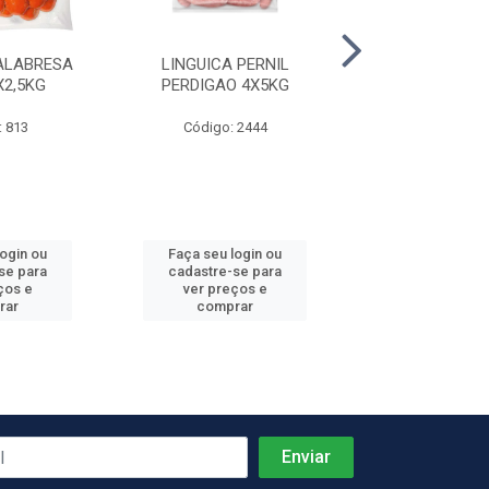
ALABRESA
LINGUICA PERNIL
PRESUNTO C
X2,5KG
PERDIGAO 4X5KG
REZENDE +-
: 813
Código: 2444
Código: 4
Produto de peso
login ou
Faça seu login ou
Faça seu log
se para
cadastre-se para
cadastre-se 
ços e
ver preços e
ver preços
rar
comprar
comprar