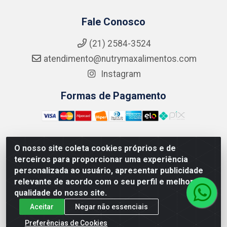
Fale Conosco
(21) 2584-3524
atendimento@nutrymaxalimentos.com
Instagram
Formas de Pagamento
O nosso site coleta cookies próprios e de
NUTRY MAX COMÉRCIO DE PRODUTOS ALIMENTICIOS
terceiros para proporcionar uma experiência
LTDA - RUA DO FEIJÃO, 721 PENHA CIRCULAR/RJ -
personalizada ao usuário, apresentar publicidade
CNPJ: 15.796.122/0001-03
relevante de acordo com o seu perfil e melhorar a
qualidade do nosso site.
Aceitar
Negar não essenciais
Preferências de Cookies