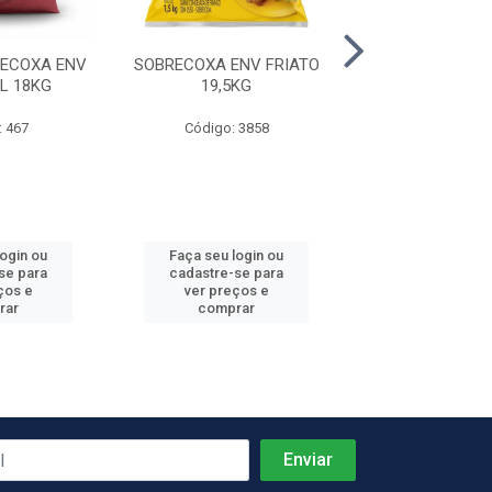
ECOXA ENV
SOBRECOXA ENV FRIATO
ASA FGO ENV JA
L 18KG
19,5KG
: 467
Código: 3858
Código: 4
login ou
Faça seu login ou
Faça seu log
se para
cadastre-se para
cadastre-se 
ços e
ver preços e
ver preços
rar
comprar
comprar