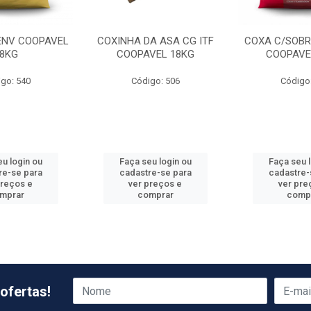
 ENV COOPAVEL
COXINHA DA ASA CG ITF
COXA C/SOBR
8KG
COOPAVEL 18KG
COOPAVE
go: 540
Código: 506
Código
u login ou
Faça seu login ou
Faça seu 
re-se para
cadastre-se para
cadastre-
preços e
ver preços e
ver pre
mprar
comprar
comp
ofertas!