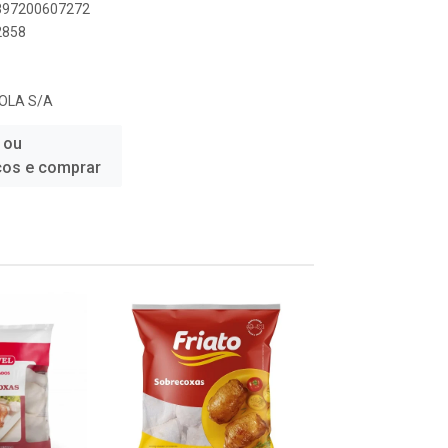
7897200607272
2858
OLA S/A
 ou
ços e comprar