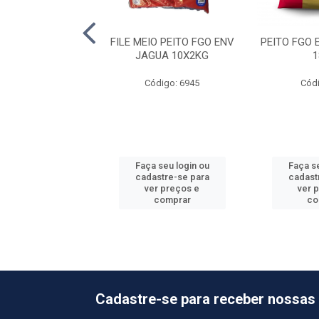
 ENV JAGUA 20KG
FILE MEIO PEITO FGO ENV
PEITO FGO
JAGUA 10X2KG
1
ódigo: 405
Código: 6945
Códi
 seu login ou
Faça seu login ou
Faça se
astre-se para
cadastre-se para
cadast
er preços e
ver preços e
ver 
comprar
comprar
co
Cadastre-se para receber nossas 