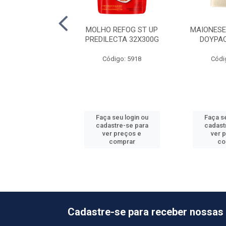
CHUP BSNG
MOLHO REFOG ST UP
MAIONESE
LECTA 24X400G
PREDILECTA 32X300G
DOYPA
ódigo: 5906
Código: 5918
Códi
 seu login ou
Faça seu login ou
Faça se
astre-se para
cadastre-se para
cadast
er preços e
ver preços e
ver 
comprar
comprar
co
Cadastre-se para receber nossas 