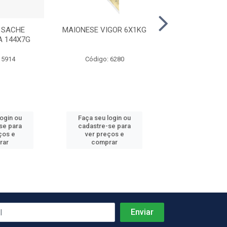
 SACHE
MAIONESE VIGOR 6X1KG
KETCHUP B
A 144X7G
PREDILECTA 2
 5914
Código: 6280
Código: 59
login ou
Faça seu login ou
Faça seu log
se para
cadastre-se para
cadastre-se 
ços e
ver preços e
ver preços
rar
comprar
comprar