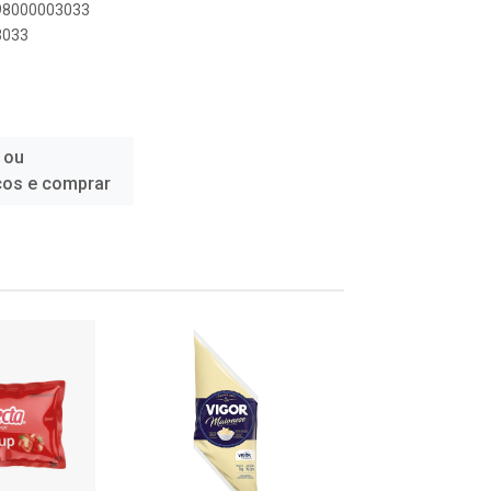
898000003033
3033
 ou
ços e comprar