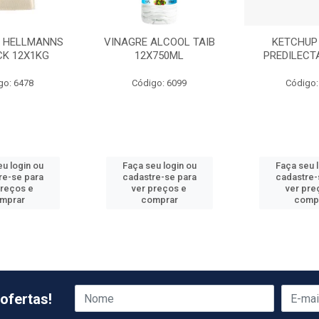
 HELLMANNS
VINAGRE ALCOOL TAIB
KETCHUP
CK 12X1KG
12X750ML
PREDILECT
go: 6478
Código: 6099
Código:
u login ou
Faça seu login ou
Faça seu 
re-se para
cadastre-se para
cadastre-
preços e
ver preços e
ver pre
mprar
comprar
comp
ofertas!