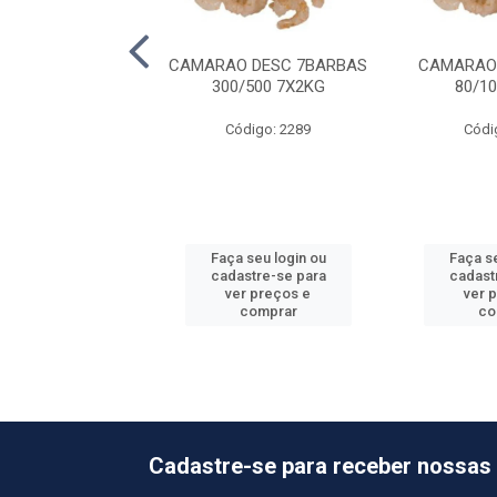
NGA FRUMAR PCT
CAMARAO DESC 7BARBAS
CAMARAO 
15X800G
300/500 7X2KG
80/1
ódigo: 939
Código: 2289
Códi
 seu login ou
Faça seu login ou
Faça se
astre-se para
cadastre-se para
cadast
er preços e
ver preços e
ver 
comprar
comprar
co
Cadastre-se para receber nossas 