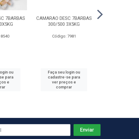
SC 7BARBAS
CAMARAO DESC 7BARBAS
FILE PANGA FR
 3X5KG
300/500 3X5KG
15X800
 8540
Código: 7981
Código: 9
login ou
Faça seu login ou
Faça seu log
se para
cadastre-se para
cadastre-se 
ços e
ver preços e
ver preços
rar
comprar
comprar