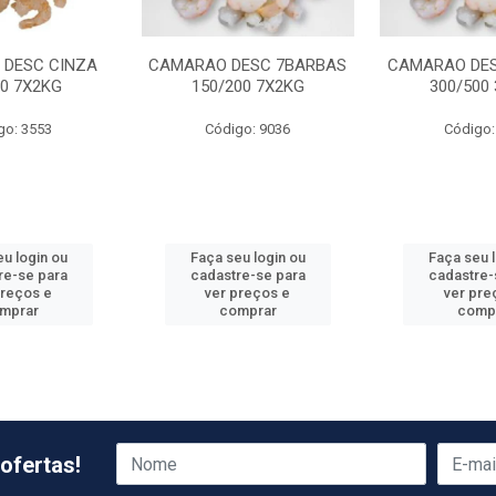
DESC CINZA
CAMARAO DESC 7BARBAS
CAMARAO DE
00 7X2KG
150/200 7X2KG
300/500
go: 3553
Código: 9036
Código:
u login ou
Faça seu login ou
Faça seu 
re-se para
cadastre-se para
cadastre-
preços e
ver preços e
ver pre
mprar
comprar
comp
ofertas!