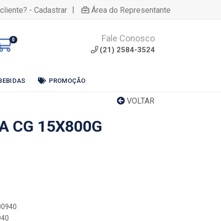
|
cliente? - Cadastrar
Área do Representante
Fale Conosco
0
(21) 2584-3524
BEBIDAS
PROMOÇÃO
VOLTAR
A CG 15X800G
000940
940