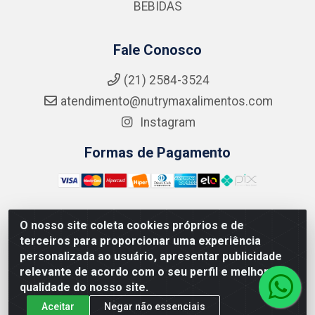
BEBIDAS
Fale Conosco
(21) 2584-3524
atendimento@nutrymaxalimentos.com
Instagram
Formas de Pagamento
O nosso site coleta cookies próprios e de
NUTRY MAX COMÉRCIO DE PRODUTOS ALIMENTICIOS
terceiros para proporcionar uma experiência
LTDA - RUA DO FEIJÃO, 721 PENHA CIRCULAR/RJ -
personalizada ao usuário, apresentar publicidade
CNPJ: 15.796.122/0001-03
relevante de acordo com o seu perfil e melhorar a
qualidade do nosso site.
Aceitar
Negar não essenciais