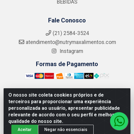
BEBIDAS
Fale Conosco
(21) 2584-3524
atendimento@nutrymaxalimentos.com
Instagram
Formas de Pagamento
O nosso site coleta cookies próprios e de
NUTRY MAX COMÉRCIO DE PRODUTOS ALIMENTICIOS
terceiros para proporcionar uma experiência
LTDA - RUA DO FEIJÃO, 721 PENHA CIRCULAR/RJ -
personalizada ao usuário, apresentar publicidade
CNPJ: 15.796.122/0001-03
relevante de acordo com o seu perfil e melhorar a
qualidade do nosso site.
Aceitar
Negar não essenciais