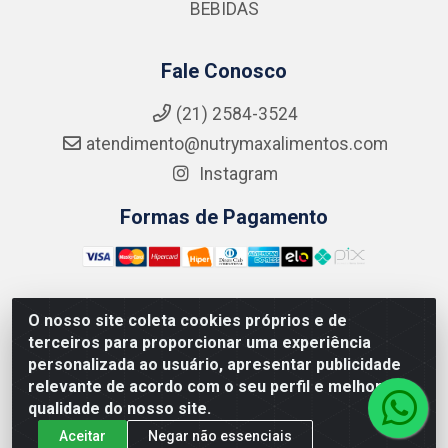
BEBIDAS
Fale Conosco
(21) 2584-3524
atendimento@nutrymaxalimentos.com
Instagram
Formas de Pagamento
O nosso site coleta cookies próprios e de
NUTRY MAX COMÉRCIO DE PRODUTOS ALIMENTICIOS
terceiros para proporcionar uma experiência
LTDA - RUA DO FEIJÃO, 721 PENHA CIRCULAR/RJ -
personalizada ao usuário, apresentar publicidade
CNPJ: 15.796.122/0001-03
relevante de acordo com o seu perfil e melhorar a
qualidade do nosso site.
Aceitar
Negar não essenciais