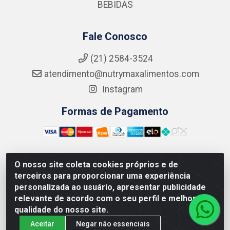
BEBIDAS
Fale Conosco
(21) 2584-3524
atendimento@nutrymaxalimentos.com
Instagram
Formas de Pagamento
O nosso site coleta cookies próprios e de
NUTRY MAX COMÉRCIO DE PRODUTOS ALIMENTICIOS
terceiros para proporcionar uma experiência
LTDA - RUA DO FEIJÃO, 721 PENHA CIRCULAR/RJ -
personalizada ao usuário, apresentar publicidade
CNPJ: 15.796.122/0001-03
relevante de acordo com o seu perfil e melhorar a
qualidade do nosso site.
Aceitar
Negar não essenciais