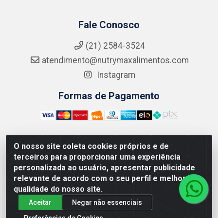
Fale Conosco
(21) 2584-3524
atendimento@nutrymaxalimentos.com
Instagram
Formas de Pagamento
O nosso site coleta cookies próprios e de
NUTRY MAX COMÉRCIO DE PRODUTOS ALIMENTICIOS
terceiros para proporcionar uma experiência
LTDA - RUA DO FEIJÃO, 721 PENHA CIRCULAR/RJ -
personalizada ao usuário, apresentar publicidade
CNPJ: 15.796.122/0001-03
relevante de acordo com o seu perfil e melhorar a
qualidade do nosso site.
Aceitar
Negar não essenciais
Preferências de Cookies