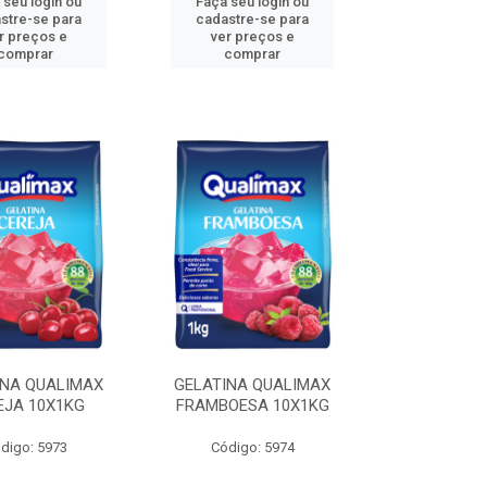
 seu login ou
Faça seu login ou
stre-se para
cadastre-se para
r preços e
ver preços e
comprar
comprar
INA QUALIMAX
GELATINA QUALIMAX
EJA 10X1KG
FRAMBOESA 10X1KG
digo: 5973
Código: 5974