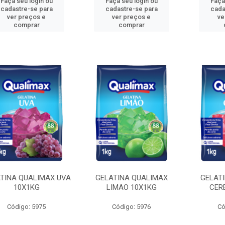
Faça seu login ou
Faça seu login ou
Faça
cadastre-se para
cadastre-se para
cada
ver preços e
ver preços e
ve
comprar
comprar
TINA QUALIMAX UVA
GELATINA QUALIMAX
GELAT
10X1KG
LIMAO 10X1KG
CER
Código: 5975
Código: 5976
Có