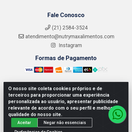
Fale Conosco
(21) 2584-3524
atendimento@nutrymaxalimentos.com
Instagram
Formas de Pagamento
O nosso site coleta cookies próprios e de
NUTRY MAX COMÉRCIO DE PRODUTOS ALIMENTICIOS
terceiros para proporcionar uma experiência
LTDA - RUA DO FEIJÃO, 721 PENHA CIRCULAR/RJ -
personalizada ao usuário, apresentar publicidade
CNPJ: 15.796.122/0001-03
relevante de acordo com o seu perfil e melhorar a
qualidade do nosso site.
Aceitar
Negar não essenciais
Preferências de Cookies