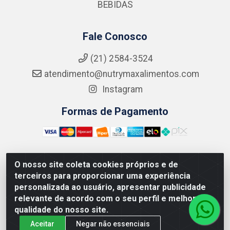
BEBIDAS
Fale Conosco
(21) 2584-3524
atendimento@nutrymaxalimentos.com
Instagram
Formas de Pagamento
O nosso site coleta cookies próprios e de
NUTRY MAX COMÉRCIO DE PRODUTOS ALIMENTICIOS
terceiros para proporcionar uma experiência
LTDA - RUA DO FEIJÃO, 721 PENHA CIRCULAR/RJ -
personalizada ao usuário, apresentar publicidade
CNPJ: 15.796.122/0001-03
relevante de acordo com o seu perfil e melhorar a
qualidade do nosso site.
Aceitar
Negar não essenciais