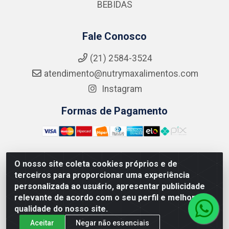
BEBIDAS
Fale Conosco
(21) 2584-3524
atendimento@nutrymaxalimentos.com
Instagram
Formas de Pagamento
O nosso site coleta cookies próprios e de
NUTRY MAX COMÉRCIO DE PRODUTOS ALIMENTICIOS
terceiros para proporcionar uma experiência
LTDA - RUA DO FEIJÃO, 721 PENHA CIRCULAR/RJ -
personalizada ao usuário, apresentar publicidade
CNPJ: 15.796.122/0001-03
relevante de acordo com o seu perfil e melhorar a
qualidade do nosso site.
Aceitar
Negar não essenciais