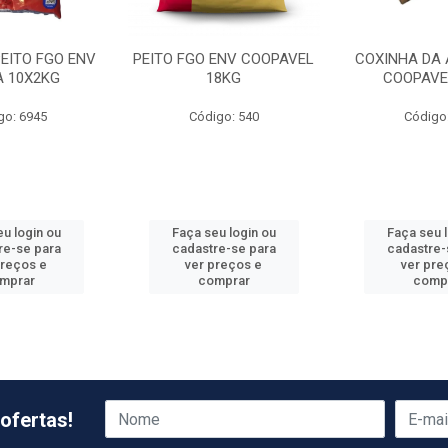
PEITO FGO ENV
PEITO FGO ENV COOPAVEL
COXINHA DA 
A 10X2KG
18KG
COOPAVE
go: 6945
Código: 540
Código
u login ou
Faça seu login ou
Faça seu 
re-se para
cadastre-se para
cadastre-
preços e
ver preços e
ver pre
mprar
comprar
comp
ofertas!