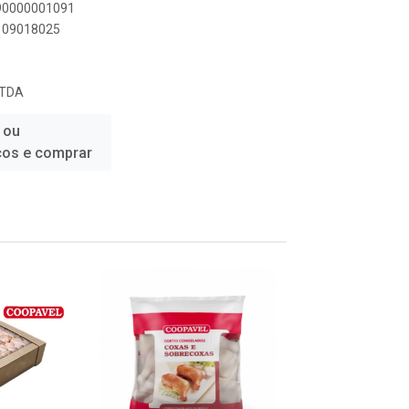
890000001091
0109018025
LTDA
 ou
ços e comprar