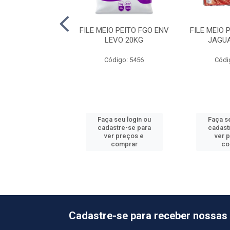
OXA ENV FRIATO
FILE MEIO PEITO FGO ENV
FILE MEIO 
19,5KG
LEVO 20KG
JAGU
ódigo: 3858
Código: 5456
Códi
 seu login ou
Faça seu login ou
Faça se
astre-se para
cadastre-se para
cadast
er preços e
ver preços e
ver 
comprar
comprar
co
Cadastre-se para receber nossas 