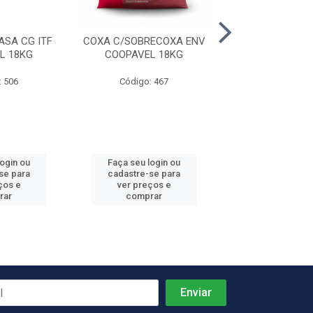
ASA CG ITF
COXA C/SOBRECOXA ENV
SOBRECOXA ENV
L 18KG
COOPAVEL 18KG
19,5KG
: 506
Código: 467
Código: 38
login ou
Faça seu login ou
Faça seu log
se para
cadastre-se para
cadastre-se 
ços e
ver preços e
ver preços
rar
comprar
comprar