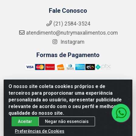
Fale Conosco
(21) 2584-3524
atendimento@nutrymaxalimentos.com
Instagram
Formas de Pagamento
O nosso site coleta cookies próprios e de
NUTRY MAX COMÉRCIO DE PRODUTOS ALIMENTICIOS
terceiros para proporcionar uma experiência
LTDA - RUA DO FEIJÃO, 721 PENHA CIRCULAR/RJ -
personalizada ao usuário, apresentar publicidade
CNPJ: 15.796.122/0001-03
relevante de acordo com o seu perfil e melhorar a
qualidade do nosso site.
Aceitar
Negar não essenciais
Preferências de Cookies