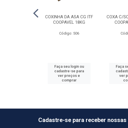
PEITO FGO ITF
COXINHA DA ASA CG ITF
COXA C/S
MAVE 20KG
COOPAVEL 18KG
COOPA
ódigo: 2171
Código: 506
Códi
 seu login ou
Faça seu login ou
Faça se
astre-se para
cadastre-se para
cadast
er preços e
ver preços e
ver 
comprar
comprar
co
Cadastre-se para receber nossas 