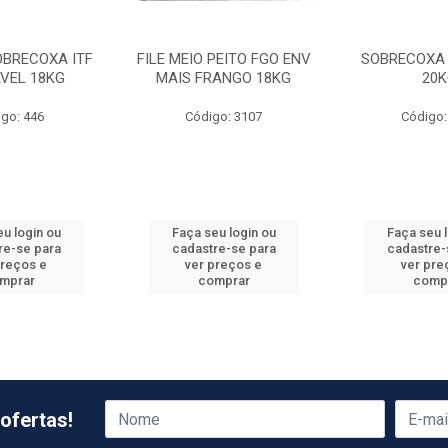
OBRECOXA ITF
FILE MEIO PEITO FGO ENV
SOBRECOXA 
VEL 18KG
MAIS FRANGO 18KG
20K
go: 446
Código: 3107
Código:
u login ou
Faça seu login ou
Faça seu 
re-se para
cadastre-se para
cadastre-
preços e
ver preços e
ver pre
mprar
comprar
comp
ofertas!