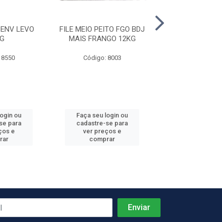
ENV LEVO
FILE MEIO PEITO FGO BDJ
FILE PEITO F
G
MAIS FRANGO 12KG
SOMAVE 2
 8550
Código: 8003
Código: 21
login ou
Faça seu login ou
Faça seu log
se para
cadastre-se para
cadastre-se 
ços e
ver preços e
ver preços
rar
comprar
comprar