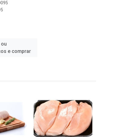
0095
95
 ou
ços e comprar